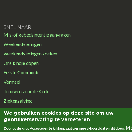
SNEL NAAR
Mis-of gebedsintentie aanvragen
Weekendvieringen
Weekendvieringen zoeken
Ons kindje dopen
Eerste Communie
Vormsel
Trouwen voor de Kerk
Ziekenzalving
We gebruiken cookies op deze site om uw
gebruikerservaring te verbeteren
Mo
MEER OVER
Door op de knop Accepteren te klikken, gaat u ermee akkoord dat wij dit doen.