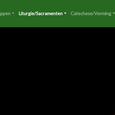
appen
Liturgie/Sacramenten
Catechese/Vorming