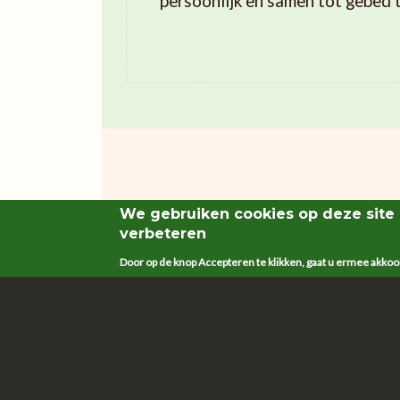
persoonlijk en samen tot gebed 
We gebruiken cookies op deze site
Het avondgebed duurt ongeveer een 30
verbeteren
is er hartelijk welkom !
Door op de knop Accepteren te klikken, gaat u ermee akkoor