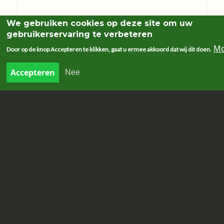
We gebruiken cookies op deze site om uw
gebruikerservaring te verbeteren
Mo
Door op de knop Accepteren te klikken, gaat u ermee akkoord dat wij dit doen.
Accepteren
Nee
Welzijnszorg bedoelt vooral:
(1) ons de ogen openen voor de armoede-
problemen van medemensen
(bewustmaking)
(2) kleine armoede-en welzijnsprojecten
financieel ondersteunen.
Welzijnszorg is een NGO (niet-
gouvernamentele hulporganisatie) die
concrete hulp wil bieden en bestaande
projecten wil ondersteunen
(projectwerking en
fondsenwerving).