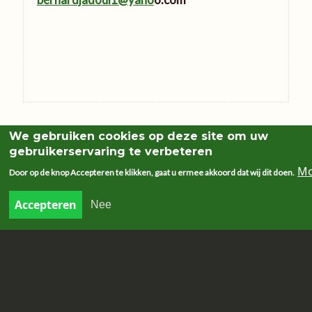
We gebruiken cookies op deze site om uw
gebruikerservaring te verbeteren
Mo
Door op de knop Accepteren te klikken, gaat u ermee akkoord dat wij dit doen.
Accepteren
Nee
SNEL NAAR
Mis-of gebedsintentie aanvragen
Weekendvieringen
Weekendvieringen zoeken
Ons kindje dopen