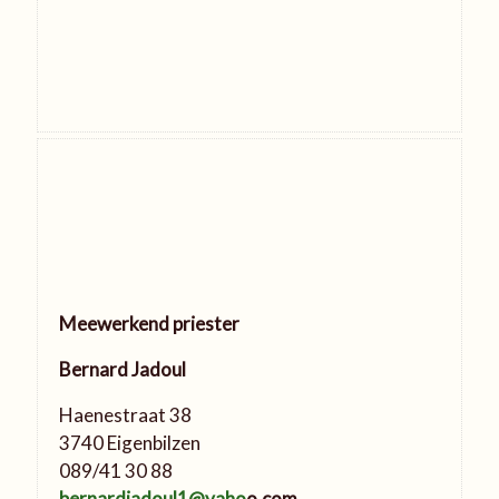
Meewerkend priester
Bernard Jadoul
Haenestraat 38
3740 Eigenbilzen
089/41 30 88
bernardjadoul1@yaho
o.com