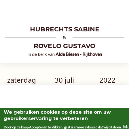
HUBRECHTS SABINE
&
ROVELO GUSTAVO
In de kerk van
Alde Biesen - Rijkhoven
zaterdag
30 juli
2022
We gebruiken cookies op deze site om uw
gebruikerservaring te verbeteren
Mo
Door op de knop Accepteren te klikken, gaat u ermee akkoord dat wij dit doen.